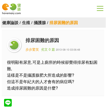
漫漫健康
健康論談
/
生殖
/
攝護腺
/
排尿困難的原因
健康論談
排尿困難的原因
關於健談
步步驚笑
劣文 0 篇
2013-08-10 03:06:48
聯絡我們
很明顯有尿意,可是上廁所的時候卻覺得排尿有點困
下載專區
難,
這樣是不是攝護腺肥大所造成的影響?
但這不是年紀大的人才會有的病症嗎?
造成排尿困難的原因是什麼?