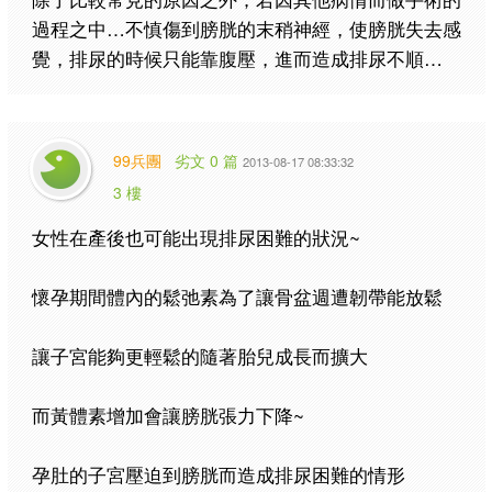
過程之中…不慎傷到膀胱的末稍神經，使膀胱失去感
覺，排尿的時候只能靠腹壓，進而造成排尿不順…
99兵團
劣文 0 篇
2013-08-17 08:33:32
3 樓
女性在產後也可能出現排尿困難的狀況~
懷孕期間體內的鬆弛素為了讓骨盆週遭韌帶能放鬆
讓子宮能夠更輕鬆的隨著胎兒成長而擴大
而黃體素增加會讓膀胱張力下降~
孕肚的子宮壓迫到膀胱而造成排尿困難的情形