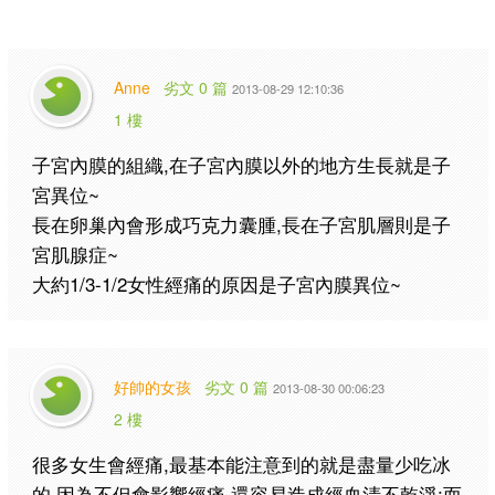
Anne
劣文 0 篇
2013-08-29 12:10:36
1 樓
子宮內膜的組織,在子宮內膜以外的地方生長就是子
宮異位~
長在卵巢內會形成巧克力囊腫,長在子宮肌層則是子
宮肌腺症~
大約1/3-1/2女性經痛的原因是子宮內膜異位~
好帥的女孩
劣文 0 篇
2013-08-30 00:06:23
2 樓
很多女生會經痛,最基本能注意到的就是盡量少吃冰
的,因為不但會影響經痛,還容易造成經血清不乾淨;而