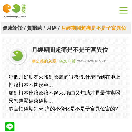
漫漫健康
健康論談
/
賀爾蒙
/
月經
/
月經期間超痛是不是子宮異位
健康論談
月經期間超痛是不是子宮異位
關於健談
蒲公英的灰塵
劣文 0 篇
2013-08-29 10:50:11
聯絡我們
每個月好朋友來報到都痛的很誇張.什麼痛到在地上
下載專區
打滾根本不夠形容...
痛到根本連滾都滾不起來.捲曲又無助才是最佳寫照.
只想趕緊結束經期...
超害怕經期到來.痛的不像化是不是子宮異位害的?