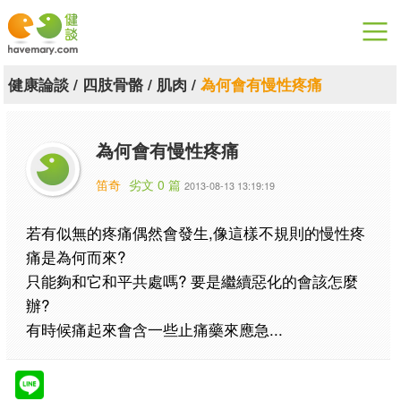
漫漫健康
健康論談
/
四肢骨骼
/
肌肉
/
為何會有慢性疼痛
健康論談
為何會有慢性疼痛
關於健談
笛奇
劣文 0 篇
2013-08-13 13:19:19
聯絡我們
若有似無的疼痛偶然會發生,像這樣不規則的慢性疼
下載專區
痛是為何而來?
只能夠和它和平共處嗎? 要是繼續惡化的會該怎麼
辦?
有時候痛起來會含一些止痛藥來應急...