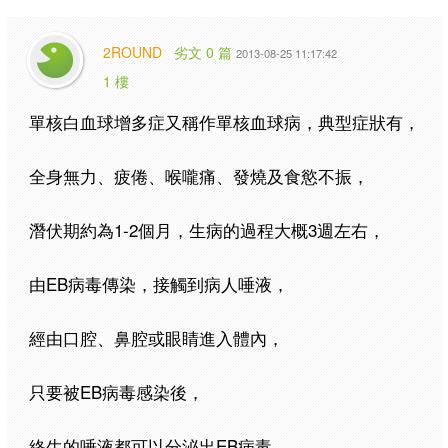
2ROUND
劣文 0 篇
2013-08-25 11:17:42
1 樓
單核白血球增多症又稱作單核血球病，典型症狀有，
全身無力、疲倦、喉嚨痛、發燒及食慾不振，
潛伏期約為1-2個月，生病的過程大概3週左右，
由EB病毒傳染，接觸到病人唾液，
經由口腔、鼻腔或眼睛進入體內，
只要被EB病毒感染後，
終生的唾液都可以分泌出EB病毒。