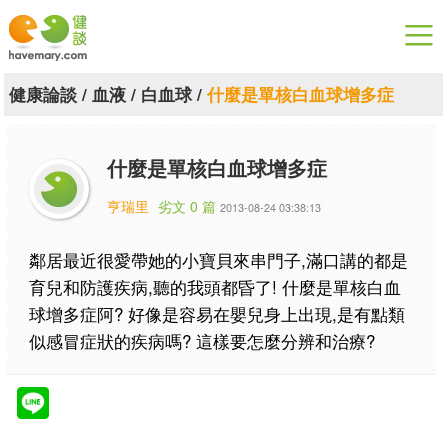
漫漫健康
健康論談
/
血液
/
白血球
/
什麼是單核白血球增多症
健康論談
什麼是單核白血球增多症
關於健談
亨瑞里
劣文 0 篇
2013-08-24 03:38:13
聯絡我們
鄰居最近很愛帶她的小寶貝來串門子,滿口講的都是
下載專區
育兒和防護疾病,聽的我頭都昏了! 什麼是單核白血
球增多症阿? 好像是容易在嬰兒身上出現,是有點類
似感冒症狀的疾病嗎? 這樣要怎麼分辨和治療?