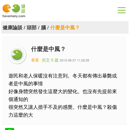
漫漫健康
健康論談
/
頭部
/
腦
/
什麼是中風？
健康論談
什麼是中風？
關於健談
泰客
劣文 0 篇
2013-08-07 11:26:39
聯絡我們
遊民和老人保暖沒有注意到。冬天都有傳出暴斃或
下載專區
者是中風的事情
好像身體突然發生這麼大的變化。也沒有先提前來
個通知的
很突然又讓人措手不及的感覺。什麼是中風？殺傷
力這麼的大