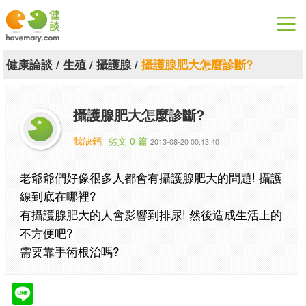
漫漫健康
健康論談
/
生殖
/
攝護腺
/
攝護腺肥大怎麼診斷?
健康論談
攝護腺肥大怎麼診斷?
關於健談
我缺鈣
劣文 0 篇
2013-08-20 00:13:40
聯絡我們
老爺爺們好像很多人都會有攝護腺肥大的問題! 攝護
下載專區
線到底在哪裡?
有攝護腺肥大的人會影響到排尿! 然後造成生活上的
不方便吧?
需要靠手術根治嗎?