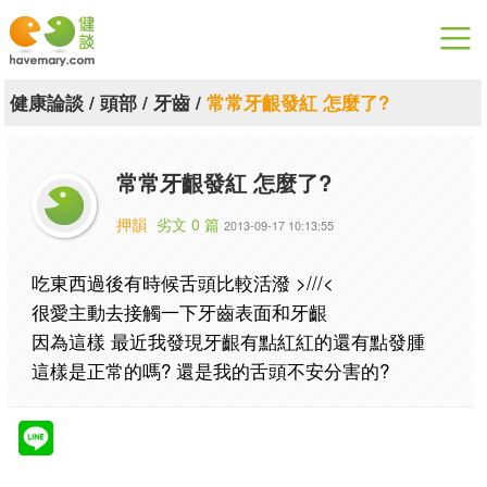
漫漫健康
健康論談
/
頭部
/
牙齒
/
常常牙齦發紅 怎麼了?
健康論談
常常牙齦發紅 怎麼了?
關於健談
押韻
劣文 0 篇
2013-09-17 10:13:55
聯絡我們
吃東西過後有時候舌頭比較活潑 >///<
下載專區
很愛主動去接觸一下牙齒表面和牙齦
因為這樣 最近我發現牙齦有點紅紅的還有點發腫
這樣是正常的嗎? 還是我的舌頭不安分害的?