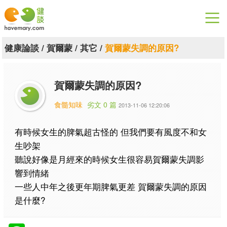
漫漫健康
健康論談
/
賀爾蒙
/
其它
/
賀爾蒙失調的原因?
健康論談
賀爾蒙失調的原因?
關於健談
食髓知味
劣文 0 篇
2013-11-06 12:20:06
聯絡我們
有時候女生的脾氣超古怪的 但我們要有風度不和女
下載專區
生吵架
聽說好像是月經來的時候女生很容易賀爾蒙失調影
響到情緒
一些人中年之後更年期脾氣更差 賀爾蒙失調的原因
是什麼?