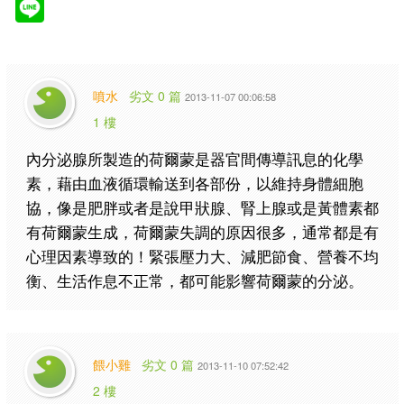
噴水
劣文 0 篇
2013-11-07 00:06:58
1 樓
內分泌腺所製造的荷爾蒙是器官間傳導訊息的化學
素，藉由血液循環輸送到各部份，以維持身體細胞
協，像是肥胖或者是說甲狀腺、腎上腺或是黃體素都
有荷爾蒙生成，荷爾蒙失調的原因很多，通常都是有
心理因素導致的！緊張壓力大、減肥節食、營養不均
衡、生活作息不正常，都可能影響荷爾蒙的分泌。
餵小雞
劣文 0 篇
2013-11-10 07:52:42
2 樓