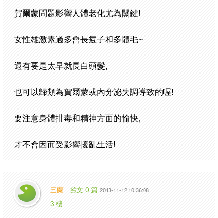
賀爾蒙問題影響人體老化尤為關鍵!
女性雄激素過多會長痘子和多體毛~
還有要是太早就長白頭髮,
也可以歸類為賀爾蒙或內分泌失調導致的喔!
要注意身體排毒和精神方面的愉快,
才不會因而受影響擾亂生活!
三蘭
劣文 0 篇
2013-11-12 10:36:08
3 樓