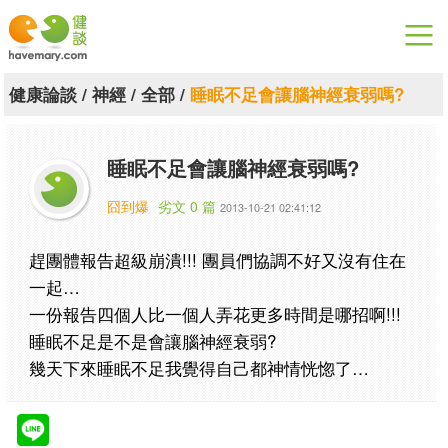
漫漫健康
健康論談
/
神經
/
全部
/
睡眠不足會讓腦神經衰弱嗎?
健康論談
睡眠不足會讓腦神經衰弱嗎?
關於健談
囧到爆
劣文 0 篇
2013-10-21 02:41:12
聯絡我們
趕團體報告超級崩潰!!! 團員們協調不好又沒有住在
下載專區
一起…
一份報告四個人比一個人弄花更多時間是哪招啊!!!
睡眠不足是不是會讓腦神經衰弱?
幾天下來睡眠不足我覺得自己都神情恍惚了…