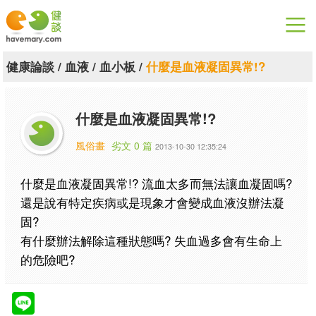
漫漫健康
健康論談
/
血液
/
血小板
/
什麼是血液凝固異常!?
健康論談
什麼是血液凝固異常!?
關於健談
風俗畫
劣文 0 篇
2013-10-30 12:35:24
聯絡我們
什麼是血液凝固異常!? 流血太多而無法讓血凝固嗎?
下載專區
還是說有特定疾病或是現象才會變成血液沒辦法凝
固?
有什麼辦法解除這種狀態嗎? 失血過多會有生命上
的危險吧?