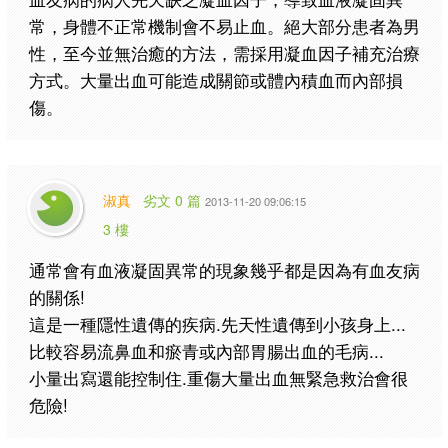
常，
身體不正常機制會不易止血。絕大部分患者為男
性，
至今並無治癒的方法，需採用凝血因子補充治療
方式。
大量出血可能造成關節或體內積血而內部損
傷。
淑真
劣文 0 篇
2013-11-20 09:06:15
3 樓
通常會有血液凝固異常的現象幾乎都是因為有血友病
的關係!
這是一種隱性遺傳的疾病.先天性遺傳到小孩身上...
比較容易流鼻血和瘀青或內部胃腸出血的毛病...
小量出寫還能控制住.重傷大量出血無緊急救治會很
危險!