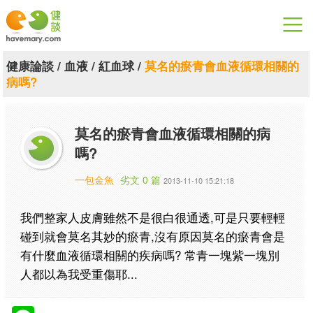
漫漫健康
健康論談
/
血液
/
紅血球
/
莫名的瘀青會血液循環相關的
病嗎?
健康論談
關於健談
莫名的瘀青會血液循環相關的病
嗎?
聯絡我們
一包金魚
劣文 0 篇
2013-11-10 15:21:18
下載專區
我們整家人皮膚雖然不是很白很通透,可是只要輕輕
碰到就會莫名其妙的瘀青,沒有原因莫名的瘀青會是
有什麼血液循環相關的疾病嗎? 常青一塊紫一塊別
人都以為我受重傷耶...