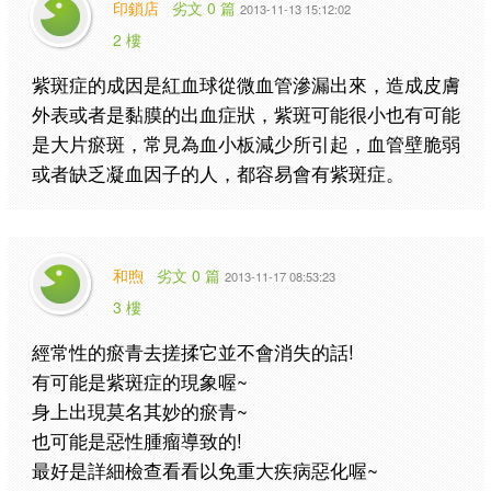
印鎖店
劣文 0 篇
2013-11-13 15:12:02
2 樓
紫斑症的成因是紅血球從微血管滲漏出來，造成皮膚
外表或者是黏膜的出血症狀，紫斑可能很小也有可能
是大片瘀斑，常見為血小板減少所引起，血管壁脆弱
或者缺乏凝血因子的人，都容易會有紫斑症。
和煦
劣文 0 篇
2013-11-17 08:53:23
3 樓
經常性的瘀青去搓揉它並不會消失的話!
有可能是紫斑症的現象喔~
身上出現莫名其妙的瘀青~
也可能是惡性腫瘤導致的!
最好是詳細檢查看看以免重大疾病惡化喔~