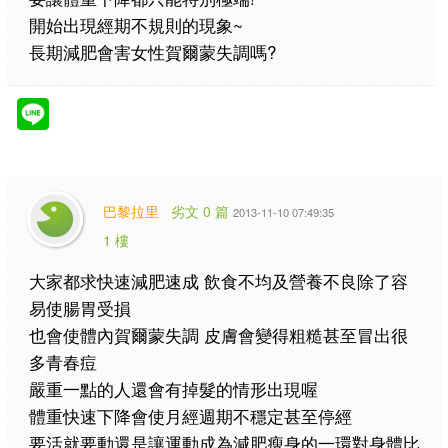
開始出現經期不規則的現象~
長期減肥會害女性賀爾蒙失調嗎?
巴黎拉里
劣文 0 篇
2013-11-10 07:49:35
1 樓
大家都求快速減肥速成 飲食不均及營養不良除了容
易使腸胃受損
也會使體內賀爾蒙失調 皮膚會變得粗糙甚至冒出很
多青春痘
嚴重一點的人還會有掉髮的情形出現喔
體重快速下降會使月經週期不穩定甚至停經
要活就要動還是讓運動成為減肥瘦身的一環對身體比