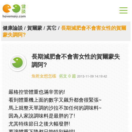
漫漫健康
健康論談
/
賀爾蒙
/
其它
/
長期減肥會不會害女性的賀爾
蒙失調阿?
健康論談
關於健談
長期減肥會不會害女性的賀爾蒙失
調阿?
聯絡我們
魚乾女想怎樣
劣文 0 篇
2013-11-09 14:19:42
下載專區
嚴格控管體重也滿辛苦的!
看到體重機上面的數字又飆升都會很緊張~
馬上就整天單調的沙拉不加任何的調味料~
因為人家說調味料是最胖的了!
尤其特殊節日之後大幅發胖!
要讓體重下降都只能特別極端!