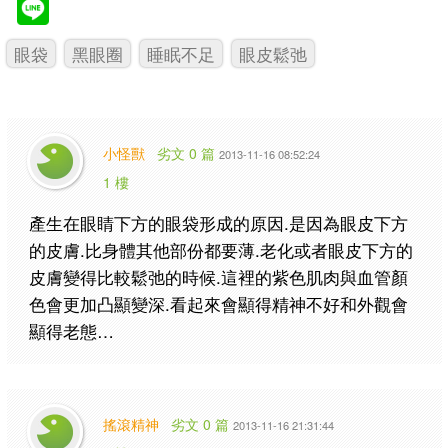
眼袋
黑眼圈
睡眠不足
眼皮鬆弛
小怪獸
劣文 0 篇
2013-11-16 08:52:24
1 樓
產生在眼睛下方的眼袋形成的原因.是因為眼皮下方
的皮膚.比身體其他部份都要薄.老化或者眼皮下方的
皮膚變得比較鬆弛的時候.這裡的紫色肌肉與血管顏
色會更加凸顯變深.看起來會顯得精神不好和外觀會
顯得老態…
搖滾精神
劣文 0 篇
2013-11-16 21:31:44