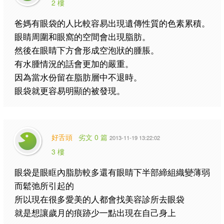
2 樓
爸媽有眼袋的人比較容易出現遺傳性質的色素累積。
眼睛周圍和眼窩的空間會出現脂肪。
然後在眼睛下方會形成空泡狀的腫脹。
有水腫情況的話會更加的嚴重。
因為當水份留在脂肪層中不退時。
眼袋就更容易明顯的被發現。
好舌頭
劣文 0 篇
2013-11-19 13:22:02
3 樓
眼袋是眼眶內脂肪較多還有眼睛下半部締組織變薄弱
而鬆弛所引起的
所以現在很多愛美的人都會找美容診所去眼袋
就是想讓歲月的痕跡少一點出現在自己身上