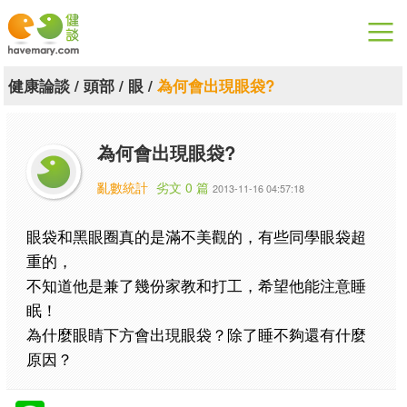
漫漫健康
健康論談
/
頭部
/
眼
/
為何會出現眼袋?
健康論談
為何會出現眼袋?
關於健談
亂數統計
劣文 0 篇
2013-11-16 04:57:18
聯絡我們
眼袋和黑眼圈真的是滿不美觀的，有些同學眼袋超
下載專區
重的，
不知道他是兼了幾份家教和打工，希望他能注意睡
眠！
為什麼眼睛下方會出現眼袋？除了睡不夠還有什麼
原因？