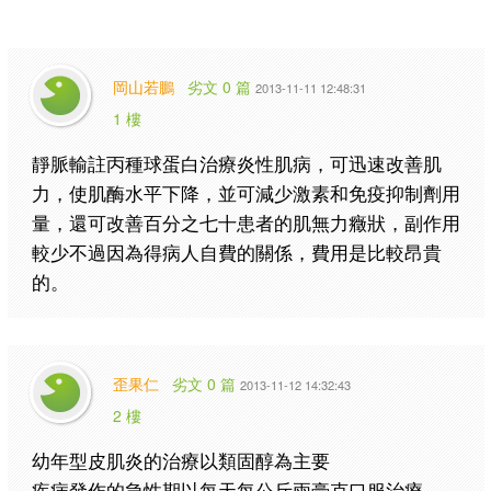
岡山若鵬
劣文 0 篇
2013-11-11 12:48:31
1 樓
靜脈輸註丙種球蛋白治療炎性肌病，可迅速改善肌
力，使肌酶水平下降，並可減少激素和免疫抑制劑用
量，還可改善百分之七十患者的肌無力癥狀，副作用
較少不過因為得病人自費的關係，費用是比較昂貴
的。
歪果仁
劣文 0 篇
2013-11-12 14:32:43
2 樓
幼年型皮肌炎的治療以類固醇為主要
疾病發作的急性期以每天每公斤兩豪克口服治療