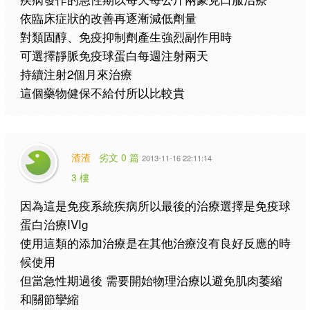
依臨床症狀的改善再逐漸減低劑量
對類固醇、免疫抑制劑產生強烈副作用時
可選擇靜脈免疫球蛋白每週注射兩天
持續注射2個月來治療
這個藥物健保不給付所以比較貴
渣渣
劣文 0 篇
2013-11-16 22:11:14
3 樓
因為這是免疫系統疾病所以最後的治療選擇是免疫球
蛋白治療IVIg
使用這類的添加治療是在其他治療沒有良好反應的時
候使用
但當急性期過後 需要開始物理治療以避免肌肉萎縮
和關節攣縮