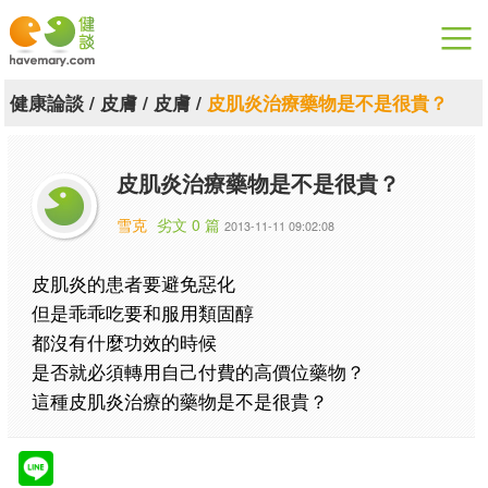
漫漫健康
健康論談
/
皮膚
/
皮膚
/
皮肌炎治療藥物是不是很貴？
健康論談
皮肌炎治療藥物是不是很貴？
關於健談
雪克
劣文 0 篇
2013-11-11 09:02:08
聯絡我們
皮肌炎的患者要避免惡化
下載專區
但是乖乖吃要和服用類固醇
都沒有什麼功效的時候
是否就必須轉用自己付費的高價位藥物？
這種皮肌炎治療的藥物是不是很貴？