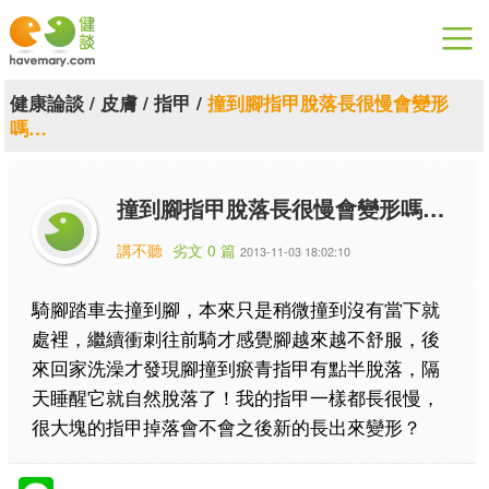
漫漫健康
健康論談
/
皮膚
/
指甲
/
撞到腳指甲脫落長很慢會變形
嗎…
健康論談
關於健談
撞到腳指甲脫落長很慢會變形嗎…
聯絡我們
講不聽
劣文 0 篇
2013-11-03 18:02:10
下載專區
騎腳踏車去撞到腳，本來只是稍微撞到沒有當下就
處裡，繼續衝刺往前騎才感覺腳越來越不舒服，後
來回家洗澡才發現腳撞到瘀青指甲有點半脫落，隔
天睡醒它就自然脫落了！我的指甲一樣都長很慢，
很大塊的指甲掉落會不會之後新的長出來變形？