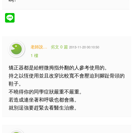
老師說…
劣文 0 篇
2013-11-20 00:10:50
1 樓
矯正器都是給輕微拇指外翻的人參考使用的。
持之以恆使用並且改穿比較寬不會壓迫到腳趾骨頭的
鞋子。
不曉得你的同學症狀嚴重不嚴重。
若造成連坐著和呼吸也都會痛。
就別逞強要趕緊去看醫生治療。