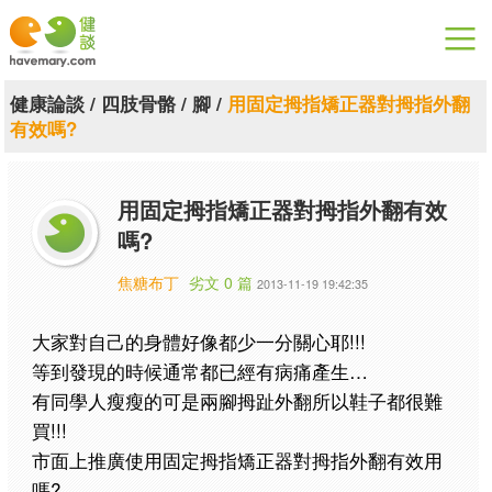
漫漫健康
健康論談
/
四肢骨骼
/
腳
/
用固定拇指矯正器對拇指外翻
有效嗎?
健康論談
關於健談
用固定拇指矯正器對拇指外翻有效
嗎?
聯絡我們
焦糖布丁
劣文 0 篇
2013-11-19 19:42:35
下載專區
大家對自己的身體好像都少一分關心耶!!!
等到發現的時候通常都已經有病痛產生…
有同學人瘦瘦的可是兩腳拇趾外翻所以鞋子都很難
買!!!
市面上推廣使用固定拇指矯正器對拇指外翻有效用
嗎?