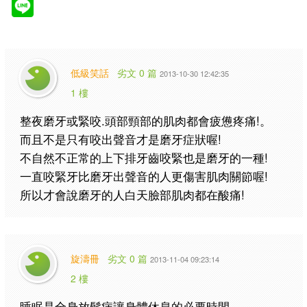
低級笑話
劣文 0 篇
2013-10-30 12:42:35
1 樓
整夜磨牙或緊咬.頭部頸部的肌肉都會疲憊疼痛!。
而且不是只有咬出聲音才是磨牙症狀喔!
不自然不正常的上下排牙齒咬緊也是磨牙的一種!
一直咬緊牙比磨牙出聲音的人更傷害肌肉關節喔!
所以才會說磨牙的人白天臉部肌肉都在酸痛!
旋濤冊
劣文 0 篇
2013-11-04 09:23:14
2 樓
睡眠是全身放鬆病讓身體休息的必要時間。