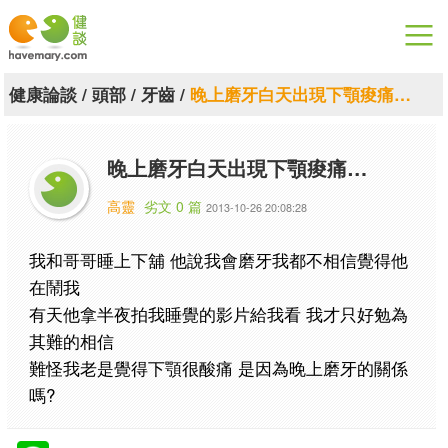
漫漫健康
健康論談
/
頭部
/
牙齒
/
晚上磨牙白天出現下顎痠痛…
健康論談
晚上磨牙白天出現下顎痠痛…
關於健談
高靈
劣文 0 篇
2013-10-26 20:08:28
聯絡我們
我和哥哥睡上下舖 他說我會磨牙我都不相信覺得他
下載專區
在鬧我
有天他拿半夜拍我睡覺的影片給我看 我才只好勉為
其難的相信
難怪我老是覺得下顎很酸痛 是因為晚上磨牙的關係
嗎?