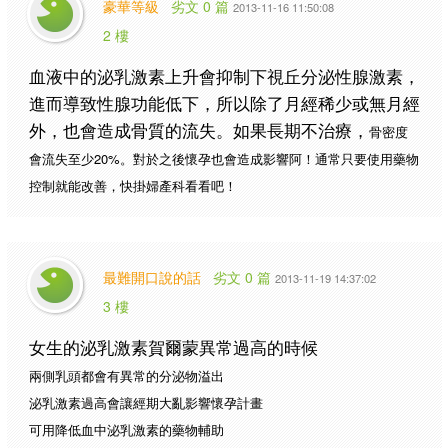
豪華等級
劣文 0 篇
2013-11-16 11:50:08
2 樓
血液中的泌乳激素上升會抑制下視丘分泌性腺激素，
進而導致性腺功能低下，所以除了月經稀少或無月經
外，也會造成骨質的流失。如果長期不治療，
骨密度
會流失至少20%。對於之後懷孕也會造成影響阿！通常只要使用藥物
控制就能改善，快掛婦產科看看吧！
最難開口說的話
劣文 0 篇
2013-11-19 14:37:02
3 樓
女生的泌乳激素賀爾蒙異常過高的時候
兩側乳頭都會有異常的分泌物溢出
泌乳激素過高會讓經期大亂影響懷孕計畫
可用降低血中泌乳激素的藥物輔助