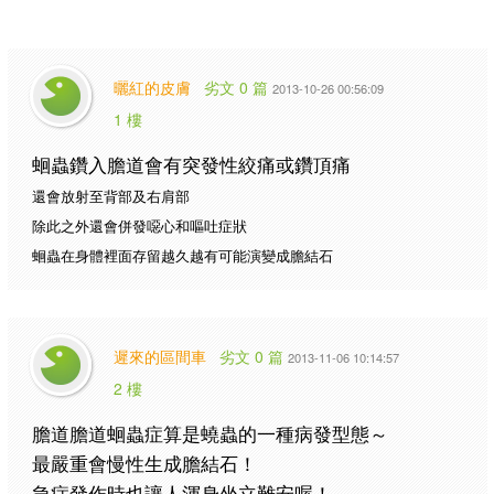
曬紅的皮膚
劣文 0 篇
2013-10-26 00:56:09
1 樓
蛔蟲鑽入膽道會有突發性絞痛或鑽頂痛
還會放射至背部及右肩部
除此之外還會併發噁心和嘔吐症狀
蛔蟲在身體裡面存留越久越有可能演變成膽結石
遲來的區間車
劣文 0 篇
2013-11-06 10:14:57
2 樓
膽道膽道蛔蟲症算是蟯蟲的一種病發型態～
最嚴重會慢性生成膽結石！
急症發作時也讓人渾身坐立難安喔！