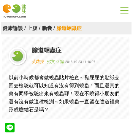
漫漫健康
健康論談
/
上腹
/
膽囊
/
膽道蛔蟲症
健康論談
膽道蛔蟲症
關於健談
芙蘿拉
劣文 0 篇
2013-10-23 11:46:27
聯絡我們
以前小時候都會做蟯蟲貼片檢查～黏屁屁的貼紙交
下載專區
回去檢驗就可以知道有沒有得到蟯蟲！而且還真的
會有同學被驗出來有蟯蟲耶！現在不曉得小朋友們
還有沒有做這種檢測～如果蟯蟲一直留在膽道裡會
形成膽結石是嗎？