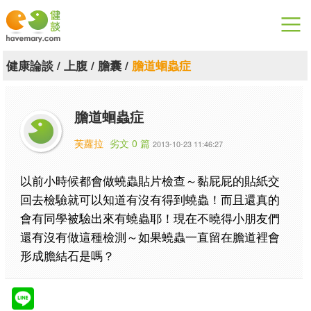
漫漫健康
健康論談
/
上腹
/
膽囊
/
膽道蛔蟲症
健康論談
膽道蛔蟲症
關於健談
芙蘿拉
劣文 0 篇
2013-10-23 11:46:27
聯絡我們
以前小時候都會做蟯蟲貼片檢查～黏屁屁的貼紙交
下載專區
回去檢驗就可以知道有沒有得到蟯蟲！而且還真的
會有同學被驗出來有蟯蟲耶！現在不曉得小朋友們
還有沒有做這種檢測～如果蟯蟲一直留在膽道裡會
形成膽結石是嗎？