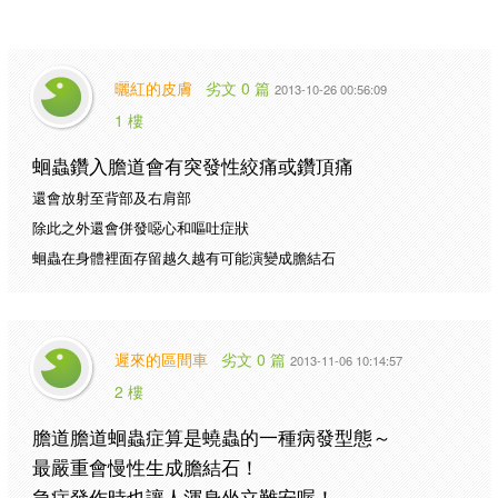
曬紅的皮膚
劣文 0 篇
2013-10-26 00:56:09
1 樓
蛔蟲鑽入膽道會有突發性絞痛或鑽頂痛
還會放射至背部及右肩部
除此之外還會併發噁心和嘔吐症狀
蛔蟲在身體裡面存留越久越有可能演變成膽結石
遲來的區間車
劣文 0 篇
2013-11-06 10:14:57
2 樓
膽道膽道蛔蟲症算是蟯蟲的一種病發型態～
最嚴重會慢性生成膽結石！
急症發作時也讓人渾身坐立難安喔！