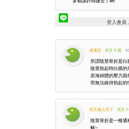
多都讓奸商賺去了啊!
登入會員，
桌迷狂
劣文 0 篇
20
所謂陰莖骨折是白
陰莖勃起時白膜的厚
若海綿體的壓力因
而無法維持勃起的
你又被人坑了
劣文 0
陰莖骨折是一種通稱
解~