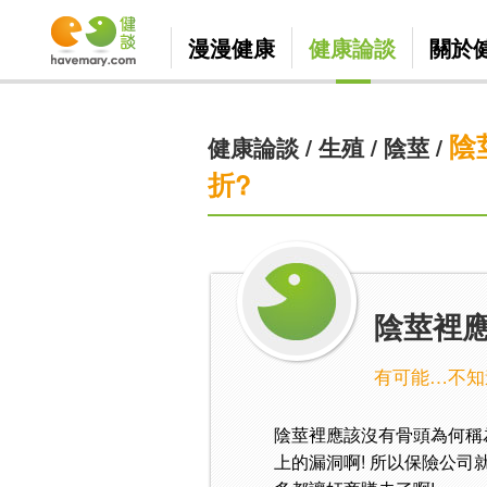
漫漫健康
健康論談
關於
陰
健康論談
/
生殖
/
陰莖
/
折?
陰莖裡
有可能…不知
陰莖裡應該沒有骨頭為何稱
上的漏洞啊! 所以保險公