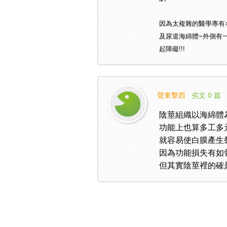
因為太複雜的醫學專有名
及尿道海綿體~外側有
起障礙!!!
聲東擊西
劣文 0 篇
陰莖組織以海綿體
功能上也算多工多
就容易使白膜產生
因為功能損失有如
但其實陰莖裡的確