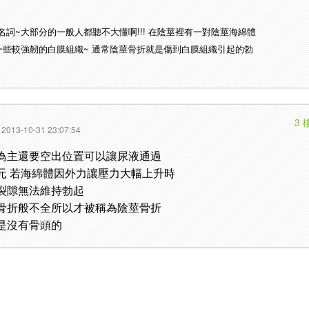
詞~大部分的一般人都聽不大懂啊!!! 在陰莖裡有一對陰莖海綿體
一些較強韌的白膜組織~ 通常陰莖骨折就是傷到白膜組織引起的勃
3 
2013-10-31 23:07:54
為主還要空出位置可以讓尿液通過
元 若海綿體因外力讓壓力大幅上升時
裂隙無法維持勃起
骨折般不全所以才被稱為陰莖骨折
是沒有骨頭的