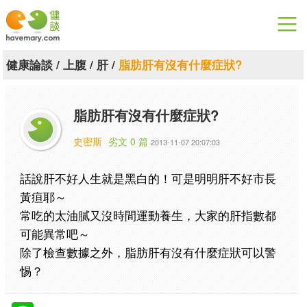
漫漫健康
健康論談
/
上腹
/
肝
/
脂肪肝有沒有什麼症狀?
健康論談
脂肪肝有沒有什麼症狀?
關於健談
史密斯
劣文 0 篇
2013-11-07 20:07:03
聯絡我們
話說肝不好人生就是黑白的！可是明明肝不好市長
下載專區
黃疸耶～
常吃的太油膩又沒時間運動養生，大家的肝指數都
可能異常吧～
除了檢查數據之外，脂肪肝有沒有什麼症狀可以警
惕？