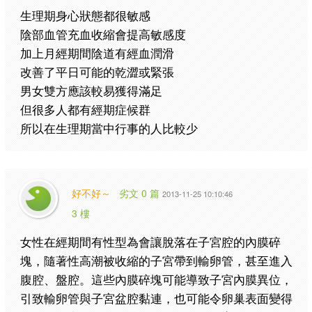
生理期身心狀態都很敏感
陰部血管充血收縮會提高敏感度
加上月經期間陰道有經血潤滑
改善了平日可能的乾澀或緊張
男女雙方應該較易獲得滿足
但很多人都有經期症候群
所以在生理期當中行事的人比較少
好不好～
劣文 0 篇
2013-11-25 10:10:46
3 樓
女性在經期間有性型為會讓脫落在子宮腔的內膜碎
塊，隨著性高潮被收縮的子宮帶到輸卵管，甚至進入
腹腔、盤腔。這些內膜碎塊可能導致子宮內膜異位，
引致輸卵管與子宮盆腔黏連，也可能令卵巢表面變得