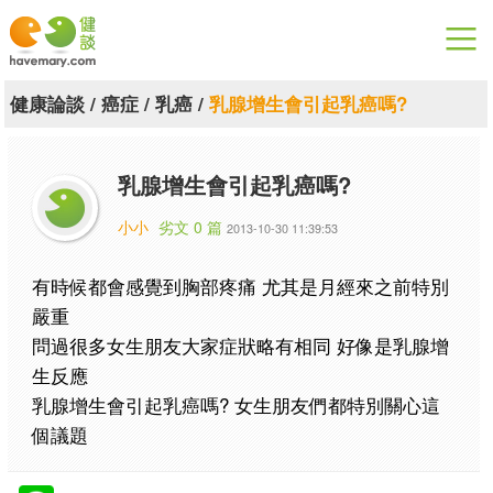
漫漫健康
健康論談
/
癌症
/
乳癌
/
乳腺增生會引起乳癌嗎?
健康論談
乳腺增生會引起乳癌嗎?
關於健談
小小
劣文 0 篇
2013-10-30 11:39:53
聯絡我們
有時候都會感覺到胸部疼痛 尤其是月經來之前特別
下載專區
嚴重
問過很多女生朋友大家症狀略有相同 好像是乳腺增
生反應
乳腺增生會引起乳癌嗎? 女生朋友們都特別關心這
個議題