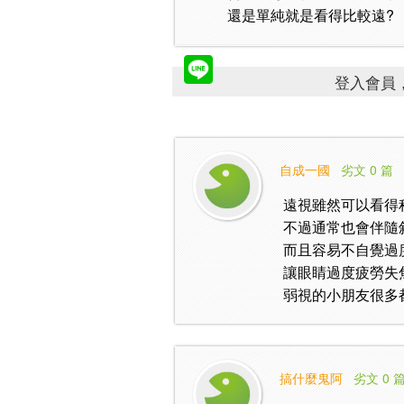
還是單純就是看得比較遠?
登入會員，
自成一國
劣文 0 篇
遠視雖然可以看得
不過通常也會伴隨斜
而且容易不自覺過
讓眼睛過度疲勞失
弱視的小朋友很多都
搞什麼鬼阿
劣文 0 