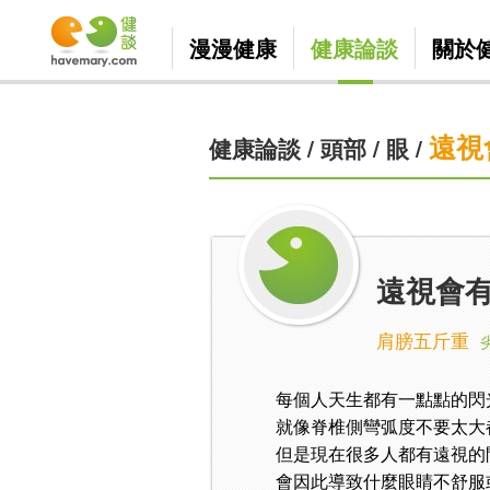
漫漫健康
健康論談
關於
遠視
健康論談
/
頭部
/
眼
/
遠視會
肩膀五斤重
每個人天生都有一點點的閃
就像脊椎側彎弧度不要太大
但是現在很多人都有遠視的
會因此導致什麼眼睛不舒服