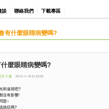
健談
聯絡我們
下載專區
會有什麼眼睛病變嗎?
有什麼眼睛病變嗎?
劣文 0 篇
2013-11-18 21:20:02
光和遠視吧?
都沒有影響!
問題~
或病症嗎?