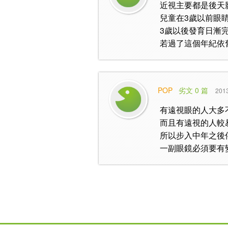
近視主要都是後天
兒童在3歲以前眼
3歲以後發育日漸
若過了這個年紀依
POP
劣文 0 篇
2013
有遠視眼的人大多
而且有遠視的人較
所以步入中年之後
一副眼鏡必須要有