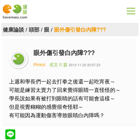
漫漫健康
健康論談
/
頭部
/
眼
/
眼外傷引發白內障???
健康論談
眼外傷引發白內障???
關於健談
Pinkoi
劣文 0 篇
2013-11-20 20:57:23
聯絡我們
上週和學長們一起去打拳之後還一起吃宵夜～
下載專區
可能是練習太賣力了回來覺得眼睛一直怪怪的～
學長說如果有被打到眼睛的話有可能會這樣～
但是視覺糊糊的感覺很奇怪耶～
有可能因為運動傷害導致眼睛白內障嗎？