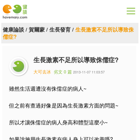
漫漫健康
健康論談
/
賀爾蒙
/
生長發育
/
生長激素不足所以導致侏
儒症?
健康論談
關於健談
生長激素不足所以導致侏儒症?
聯絡我們
大可去冰
劣文 0 篇
2013-11-07 11:03:57
下載專區
雖然生活週遭沒有侏儒症的病人~
但之前有查過好像是因為生長激素方面的問題~
所以才讓侏儒症的病人身高和體型這麼小~
如果說施用生長激素在病人身上可以改善嗎?