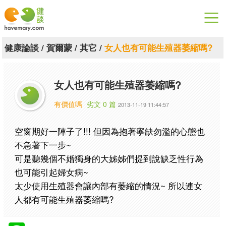
漫漫健康
健康論談
/
賀爾蒙
/
其它
/
女人也有可能生殖器萎縮嗎?
健康論談
女人也有可能生殖器萎縮嗎?
關於健談
有價值嗎
劣文 0 篇
2013-11-19 11:44:57
聯絡我們
空窗期好一陣子了!!! 但因為抱著寧缺勿濫的心態也
下載專區
不急著下一步~
可是聽幾個不婚獨身的大姊姊們提到說缺乏性行為
也可能引起婦女病~
太少使用生殖器會讓內部有萎縮的情況~ 所以連女
人都有可能生殖器萎縮嗎?