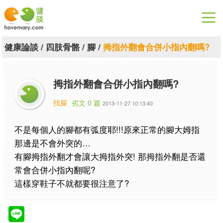
漫漫健康
健康論談
/
四肢骨骼
/
腳
/
拇指外翻會合併小指內翻嗎?
健康論談
拇指外翻會合併小指內翻嗎?
關於健談
找屎
劣文 0 篇
2013-11-27 10:13:40
聯絡我們
不是每個人的腳都有弧度耶!!!原來正常的腳大姆指
下載專區
那邊是不會外突的…
有腳拇指外翻才會讓大拇指外突! 那拇指外翻是否還
常會合併小指內翻呢?
這樣穿鞋子不就都要很注意了?