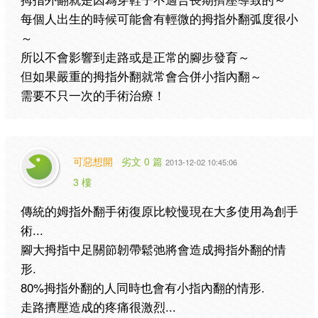
每個人出生的時候可能會有輕微的拇指外翻弧度很小
～
所以不會影響到走路或是正常的腳步發育～
但如果嚴重的拇指外翻就常會合併小指內翻～
需要不只一次的手術治療！
可惡想開
劣文 0 篇
2013-12-02 10:45:06
3 樓
傳統的姆指外翻手術復原比較慢現在大多使用為創手
術...
腳大拇指中足關節韌帶鬆弛將會造成拇指外翻的情
形.
80%拇指外翻的人同時也會有小指內翻的情形.
走路擠壓造成的疼痛很激烈...