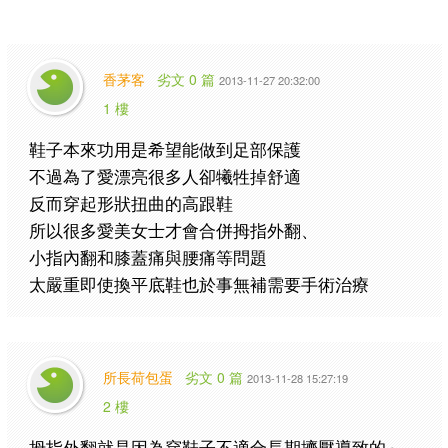
香茅客
劣文 0 篇
2013-11-27 20:32:00
1 樓
鞋子本來功用是希望能做到足部保護
不過為了愛漂亮很多人卻犧牲掉舒適
反而穿起形狀扭曲的高跟鞋
所以很多愛美女士才會合併拇指外翻、
小指內翻和膝蓋痛與腰痛等問題
太嚴重即使換平底鞋也於事無補需要手術治療
所長荷包蛋
劣文 0 篇
2013-11-28 15:27:19
2 樓
拇指外翻就是因為穿鞋子不適合長期擠壓導致的～