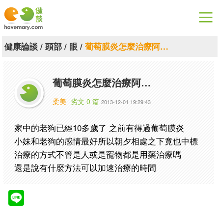
漫漫健康
健康論談
/
頭部
/
眼
/
葡萄膜炎怎麼治療阿…
健康論談
葡萄膜炎怎麼治療阿…
關於健談
柔美
劣文 0 篇
2013-12-01 19:29:43
聯絡我們
家中的老狗已經10多歲了 之前有得過葡萄膜炎
下載專區
小妹和老狗的感情最好所以朝夕相處之下竟也中標
治療的方式不管是人或是寵物都是用藥治療嗎
還是說有什麼方法可以加速治療的時間