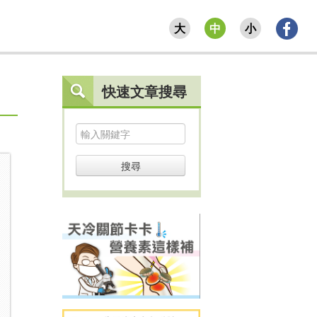
大
中
小
快速文章搜尋
搜尋