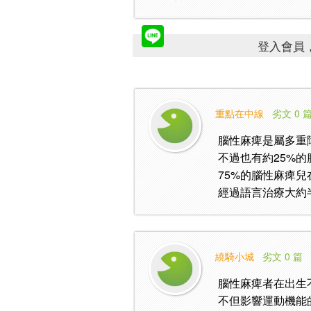
登入會員，
重點在中線
劣文 0 
腦性麻痺是屬多重
不過也有約25%
75%的腦性麻痺
經過語言治療大約
繞騎小城
劣文 0 篇
腦性麻痺者在出生
不但影響運動機能