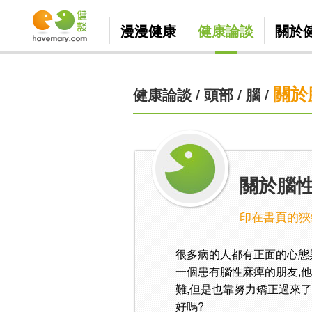
漫漫健康
健康論談
關於
關於
健康論談
/
頭部
/
腦
/
關於腦
印在書頁的狹
很多病的人都有正面的心態
一個患有腦性麻痺的朋友,
難,但是也靠努力矯正過來
好嗎?