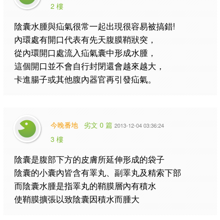
2 樓
陰囊水腫與疝氣很常一起出現很容易被搞錯!
內環處有開口代表有先天腹膜鞘狀突，
從內環開口處流入疝氣囊中形成水腫，
這個開口並不會自行封閉還會越來越大，
卡進腸子或其他腹內器官再引發疝氣。
今晚番地
劣文 0 篇
2013-12-04 03:36:24
3 樓
陰囊是腹部下方的皮膚所延伸形成的袋子
陰囊的小囊內皆含有睪丸、副睪丸及精索下部
而陰囊水腫是指睪丸的鞘膜層內有積水
使鞘膜擴張以致陰囊因積水而腫大