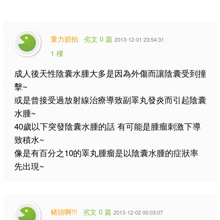
重力節拍
劣文 0 篇
2013-12-01 23:54:31
1 樓
成人後天性陰囊水腫大多是因為外傷而讓陰囊受到撞
擊~
或是曾接受過放射線治療導致副睪丸發炎而引起陰囊
水腫~
40歲以下突發陰囊水腫的話 有可能是腫瘤刺激下導
致積水~
像是有百分之10的睪丸腫瘤是以陰囊水腫的症狀率
先出現~
豬頭啊!!!
劣文 0 篇
2013-12-02 00:03:07