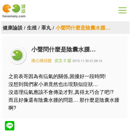
漫漫健康
健康論談
/
生殖
/
睪丸
/
小聲問什麼是陰囊水腫…
健康論談
小聲問什麼是陰囊水腫…
關於健談
捲心捲頭髮
劣文 0 篇
2013-11-30 01:26:14
聯絡我們
之前表哥因為有疝氣的關係,困擾好一段時間!
下載專區
沒想到我們家小弟竟然也出現類似症狀…
沒道理疝氣應該不會傳染才對,真得太巧合了吧!?
而且好像還有陰囊水腫的問題… 那什麼是陰囊水腫
啊?