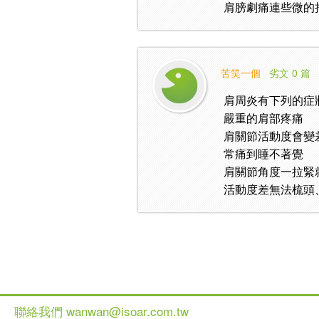
肩膀劇痛連些微的抬
苦笑一個
劣文 0 篇
肩周炎有下列的症狀
嚴重的肩部疼痛
肩關節活動度會變
常痛到睡不著覺
肩關節角度一拉緊
活動度差無法梳頭
聯絡我們 wanwan@isoar.com.tw