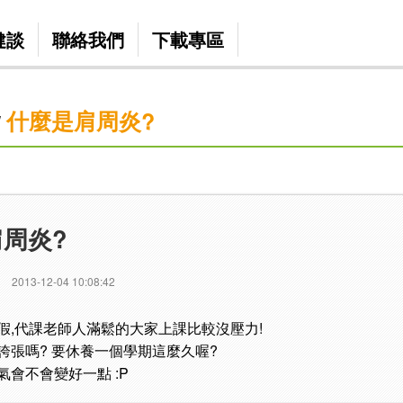
健談
聯絡我們
下載專區
什麼是肩周炎?
/
周炎?
2013-12-04 10:08:42
假,代課老師人滿鬆的大家上課比較沒壓力!
誇張嗎? 要休養一個學期這麼久喔?
會不會變好一點 :P