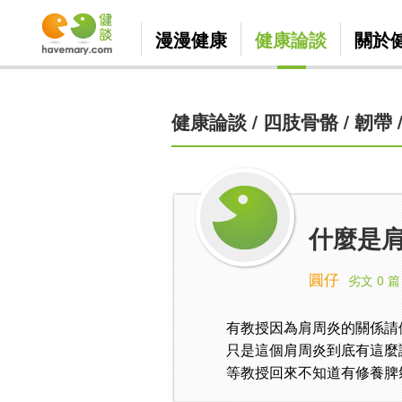
漫漫健康
健康論談
關於
健康論談
/
四肢骨骼
/
韌帶
什麼是肩
圓仔
劣文 0 篇
有教授因為肩周炎的關係請
只是這個肩周炎到底有這麼
等教授回來不知道有修養脾氣