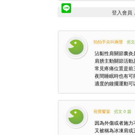
登入會員，
拍拍手尖叫兩聲
劣文
沾黏性肩關節囊炎
肩膀主動關節活動
常見疼痛位置是前
夜間睡眠時也有可
適度的鐘擺運動可
視覺饗宴
劣文 0 篇
因為外傷或者施力不
又被稱為冰凍肩或