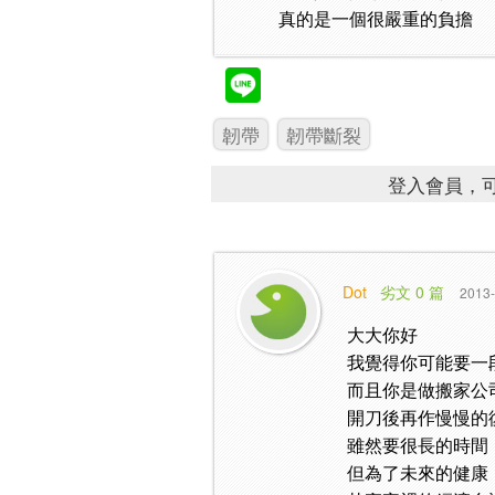
真的是一個很嚴重的負擔
韌帶
韌帶斷裂
登入會員，可
Dot
劣文 0 篇
2013-
大大你好
我覺得你可能要一
而且你是做搬家公
開刀後再作慢慢的
雖然要很長的時間
但為了未來的健康