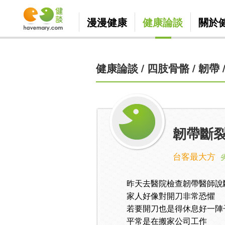
漫漫健康
健康論談
關於
健康論談
/
四肢骨骼
/
韌帶
韌帶斷裂
台客最大方
昨天去醫院檢查韌帶醫師說
家人好像對開刀非常恐懼
若要開刀也是得休息好一陣
平常是在搬家公司工作