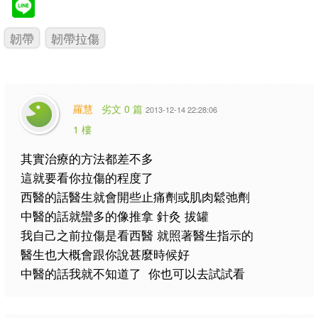
韌帶
韌帶拉傷
羅慧
劣文 0 篇
2013-12-14 22:28:06
1 樓
其實治療的方法都差不多
這就要看你拉傷的程度了
西醫的話醫生就會開些止痛劑或肌肉鬆弛劑
中醫的話就蠻多的像推拿 針灸 拔罐
我自己之前拉傷是看西醫 就照著醫生指示的
醫生也大概會跟你說甚麼時候好
中醫的話我就不知道了 你也可以去試試看