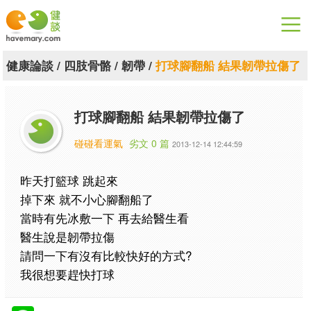
漫漫健康
健康論談
/
四肢骨骼
/
韌帶
/
打球腳翻船 結果韌帶拉傷了
健康論談
打球腳翻船 結果韌帶拉傷了
關於健談
碰碰看運氣
劣文 0 篇
2013-12-14 12:44:59
聯絡我們
昨天打籃球 跳起來
下載專區
掉下來 就不小心腳翻船了
當時有先冰敷一下 再去給醫生看
醫生說是韌帶拉傷
請問一下有沒有比較快好的方式?
我很想要趕快打球