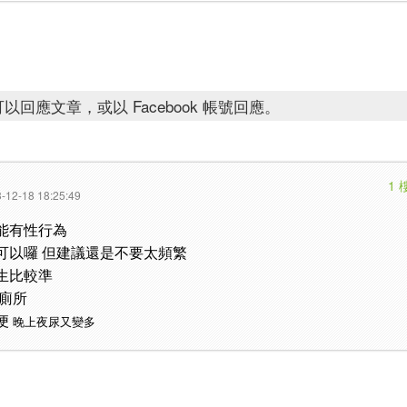
以回應文章，或以 Facebook 帳號回應。
1 
-12-18 18:25:49
能有性行為
可以囉 但建議還是不要太頻繁
生比較準
廁所
便
晚上夜尿又變多