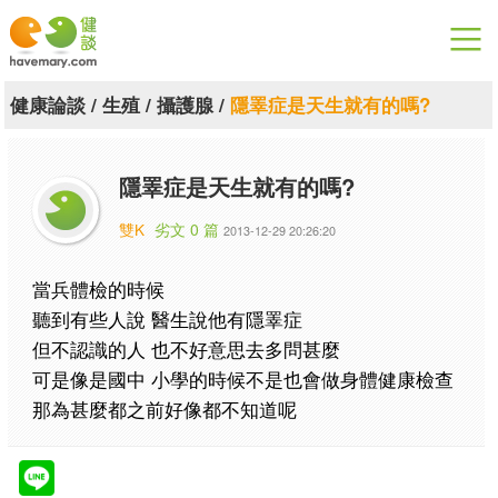
漫漫健康
健康論談
/
生殖
/
攝護腺
/
隱睪症是天生就有的嗎?
健康論談
隱睪症是天生就有的嗎?
關於健談
雙K
劣文 0 篇
2013-12-29 20:26:20
聯絡我們
當兵體檢的時候
下載專區
聽到有些人說 醫生說他有隱睪症
但不認識的人 也不好意思去多問甚麼
可是像是國中 小學的時候不是也會做身體健康檢查
那為甚麼都之前好像都不知道呢