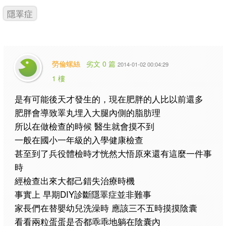
隱睪症
勞倫螺絲
劣文 0 篇
2014-01-02 00:04:29
1 樓
是有可能後天才發生的，現在肥胖的人比以前還多
肥胖會導致睪丸埋入大腿內側的脂肪理
所以在做檢查的時候 醫生就會摸不到
一般在國小一年級的入學健康檢查
甚至到了兵役體檢時才恍然大悟原來還有這麼一件事
時
經檢查出來大都己錯失治療時機
事實上 早期DIY診斷隱睪症並非難事
家長們在替嬰幼兒洗澡時 應該三不五時摸摸陰囊
看看兩粒蛋蛋是否都乖乖地躺在陰囊內