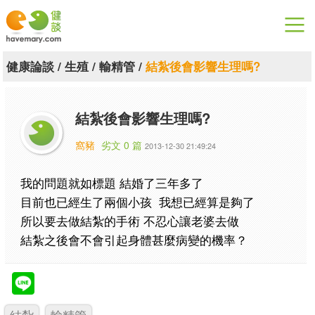
漫漫健康
健康論談
/
生殖
/
輸精管
/
結紮後會影響生理嗎?
健康論談
結紮後會影響生理嗎?
關於健談
窩豬
劣文 0 篇
2013-12-30 21:49:24
聯絡我們
我的問題就如標題 結婚了三年多了
下載專區
目前也已經生了兩個小孩 我想已經算是夠了
所以要去做結紮的手術 不忍心讓老婆去做
結紮之後會不會引起身體甚麼病變的機率？
結紮
輸精管