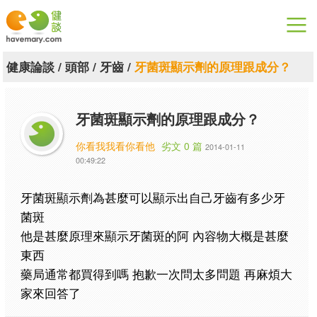
漫漫健康
健康論談
/
頭部
/
牙齒
/
牙菌斑顯示劑的原理跟成分？
健康論談
牙菌斑顯示劑的原理跟成分？
關於健談
你看我我看你看他
劣文 0 篇
2014-01-11
聯絡我們
00:49:22
下載專區
牙菌斑顯示劑為甚麼可以顯示出自己牙齒有多少牙
菌斑
他是甚麼原理來顯示牙菌斑的阿 內容物大概是甚麼
東西
藥局通常都買得到嗎 抱歉一次問太多問題 再麻煩大
家來回答了