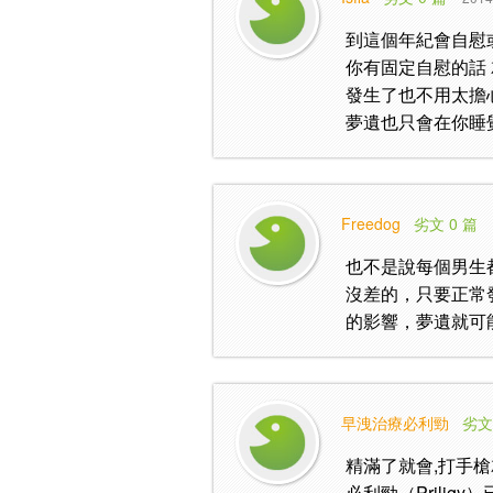
到這個年紀會自慰
你有固定自慰的話
發生了也不用太擔
夢遺也只會在你睡
Freedog
劣文 0 篇
也不是說每個男生
沒差的，只要正常
的影響，夢遺就可
早洩治療必利勁
劣文
精滿了就會,打手槍
必利勁（Prili