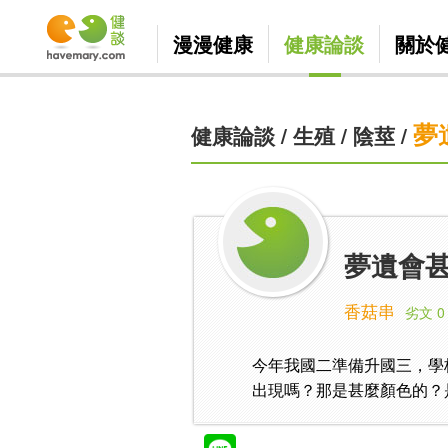
漫漫健康
健康論談
關於
夢
健康論談
/
生殖
/
陰莖
/
夢遺會
香菇串
劣文 0
今年我國二準備升國三，學
出現嗎？那是甚麼顏色的？