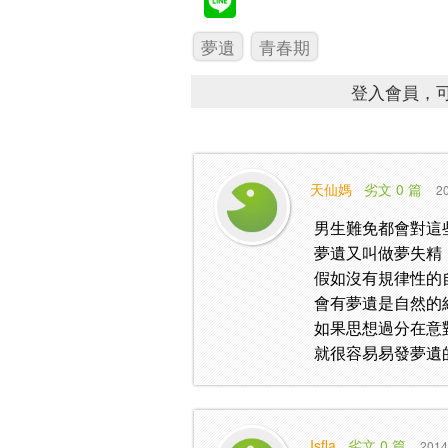
夢遺
青春期
登入會員，可
天仙媽
劣文 0 篇
20
男生難免都會對這
夢遺又叫做夢失精
假如沒有規律性的
會有夢遺是自然的
如果思想過分在意
就很容易易發夢遺
Isfla
劣文 0 篇
2014