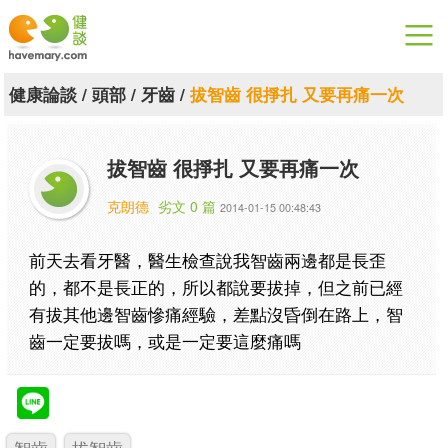
漫漫健康
健康論談
/
頭部
/
牙齒
/
拔智齒 很掙扎 又要再痛一次
健康論談
拔智齒 很掙扎 又要再痛一次
關於健談
克朗德
劣文 0 篇
2014-01-15 00:48:43
聯絡我們
前天去看牙醫，醫生檢查說我智齒兩邊都是長歪
下載專區
的，都不是長正的，所以都說要拔掉，但之前已經
有拔其他邊智齒慘痛經驗，差點沒昏倒在路上，智
齒一定要拔嗎，或是一定要這麼痛嗎
智齒
拔智齒