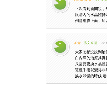
上次看到新聞說，
眼睛內的水晶體變
倒是網膜上面，所
加侖
劣文 0 篇
2014
大家怎都沒說到治
白內障的治療其實
只需要更換水晶體
這種手術就變得非
換水晶體的時候 