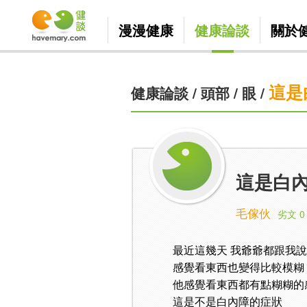
漫漫健康
健康論談
關於
這是
健康論談
/
頭部
/
眼
/
這是白
毛傢伙
劣文 0
最近這幾天 我爺爺都跟我
感覺看東西也變得比較模糊
他感覺看東西都有點糊糊的
這是不是白內障的症狀