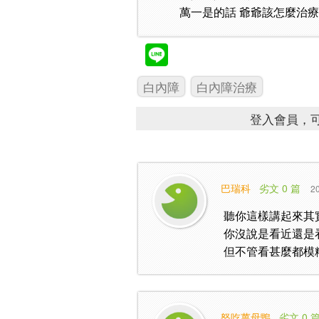
萬一是的話 爺爺該怎麼治療
白內障
白內障治療
登入會員，可
巴瑞科
劣文 0 篇
20
聽你這樣講起來其
你沒說是看近還是
但不管看甚麼都模
怒吃薑母鴨
劣文 0 