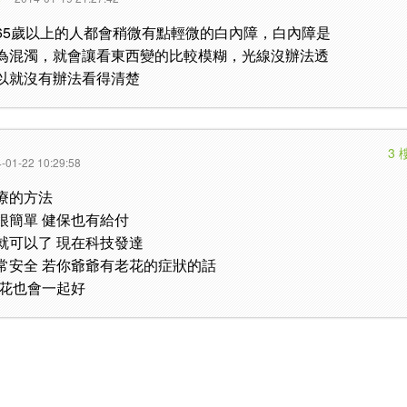
65歲以上的人都會稍微有點輕微的白內障，白內障是
為混濁，就會讓看東西變的比較模糊，光線沒辦法透
以就沒有辦法看得清楚
3 
-01-22 10:29:58
療的方法
很簡單 健保也有給付
就可以了 現在科技發達
常安全 若你爺爺有老花的症狀的話
老花也會一起好