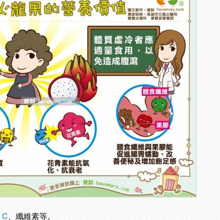
、
C
、纖維素等。