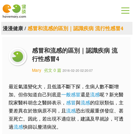
漫漫健康
漫漫健康
/
感冒和流感的區別｜認識疾病 流行性感冒4
健康論談
感冒和流感的區別｜認識疾病 流
關於健談
行性感冒4
聯絡我們
Mary
劣文 0 篇
2016-02-20 02:20:07
下載專區
最近氣溫變化大，且低溫不斷下探，生病人數不斷增
加。但你知道自己到底是
一般感冒
還是
流感
呢？新光醫
院家醫科胡念之醫師表示，
感冒
與
流感
的症狀類似，主
要差異在於致病原不同，且
流感
恐出現嚴重併發症、甚
至死亡。因此，若出現不適症狀，建議及早就診，可透
過
流感
快篩以釐清病況。