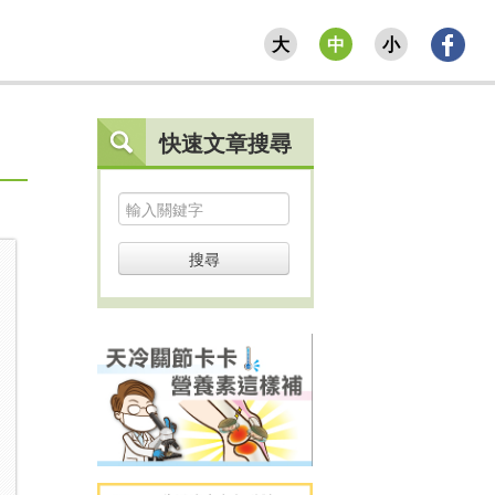
大
中
小
快速文章搜尋
搜尋