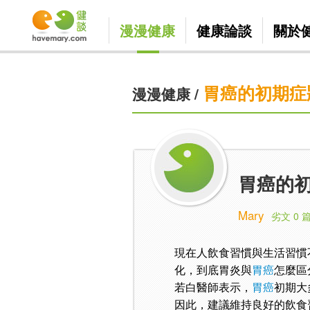
漫漫健康
健康論談
關於
胃癌的初期症
漫漫健康
/
胃癌的初
Mary
劣文 0 
現在人飲食習慣與生活習慣
化，到底胃炎與
胃癌
怎麼區
若白醫師表示，
胃癌
初期大
因此，建議維持良好的飲食