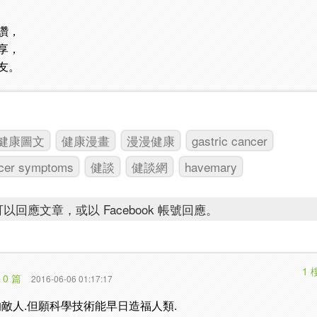
讚，
享，
友。
健康圖文
健康漫畫
漫漫健康
gastric cancer
cer symptoms
健談
健談網
havemary
以回應文章，或以 Facebook 帳號回應。
1 
 0 篇
2016-06-06 01:17:17
的敵人.但願科學技術能早日造福人類.