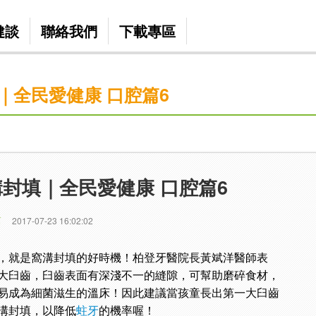
健談
聯絡我們
下載專區
｜全民愛健康 口腔篇6
封填｜全民愛健康 口腔篇6
篇
2017-07-23 16:02:02
，就是窩溝封填的好時機！柏登牙醫院長黃斌洋醫師表
大臼齒，臼齒表面有深淺不一的縫隙，可幫助磨碎食材，
易成為細菌滋生的溫床！因此建議當孩童長出第一大臼齒
溝封填，以降低
蛀牙
的機率喔！