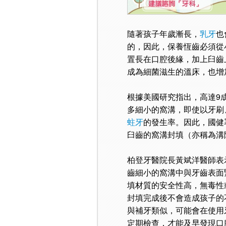
隨著孩子年歲漸長，
乳牙
也
的，因此，保養恆齒必須從
置長在口腔後緣，加上臼齒
成為細菌滋生的溫床，也增
根據美國研究指出，高達9
多細小的窩溝，即使以牙刷
蛀牙
的發生率。因此，國健
臼齒的窩溝封填（亦稱為溝
柏登牙醫院長黃斌洋醫師表
齒細小的窩溝中與牙齒表面
填材質的安全性高，無毒性
封填完成後不會造成孩子的
與補牙類似，可能會在使用
定期檢查，才能及早發現口