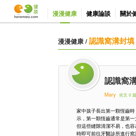
漫漫健康
健康論談
關於
認識窩溝封填
漫漫健康
/
認識窩溝
Mary
劣文 0 
家中孩子長出第一顆恆齒時
示，第一顆恆齒通常是第一
但這些縫隙清潔不易，也容
時即可前往牙醫診所進行窩