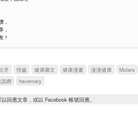
讚，
享，
友！
蛀牙
恆齒
健康圖文
健康漫畫
漫漫健康
Molars
健談網
havemary
以回應文章，或以 Facebook 帳號回應。