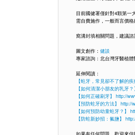
目前國健署僅針對4顆第一
需自費施作，一般而言價格約
窩溝封填相關問題，建議諮
圖文創作：
健談
專家諮詢：北台灣牙醫植體
延伸閱讀：
【蛀牙，常見卻不了解的疾
【如何清潔小朋友的乳牙？
【如何正確刷牙】
http://w
【預防蛀牙的方法】
http:/
【如何預防幼童蛀牙？】
ht
【防蛀新妙招：氟鹽】
http
如果有任何問題，歡迎來信