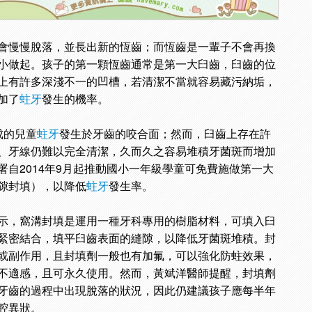
會慢慢脫落，並長出新的恆齒；而恆齒是一輩子不會再換
小做起。孩子的第一顆恆齒通常是第一大臼齒，臼齒的位
上有許多深淺不一的凹槽，若清潔不當就容易藏污納垢，
加了
蛀牙
發生的機率。
成的兒童
蛀牙
發生於牙齒的咬合面；然而，臼齒上存在許
、牙線仍難以完全清潔，久而久之容易堆積牙菌斑而增加
署自2014年9月起推動國小一年級學童可免費施做第一大
隙封填），以降低
蛀牙
發生率。
示，窩溝封填是運用一種牙科專用的樹脂材料，可填入臼
緊密結合，填平臼齒表面的縫隙，以降低牙菌斑堆積。封
或副作用，且封填劑一般也有加氟，可以強化防蛀效果，
不適感，且可永久使用。然而，黃斌洋醫師提醒，封填劑
牙齒的過程中出現脫落的狀況，因此仍建議孩子應每半年
腔異狀。