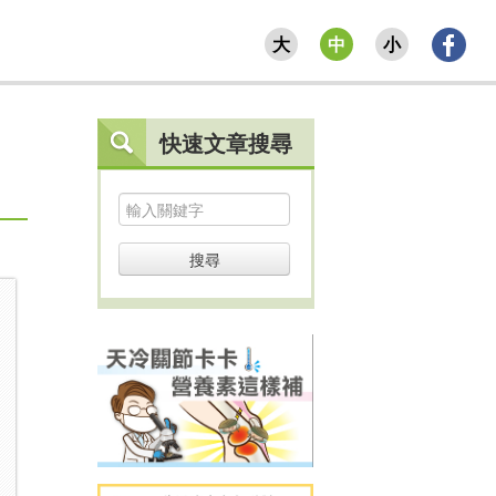
大
中
小
快速文章搜尋
搜尋