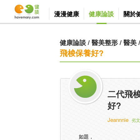
漫漫健康
健康論談
關於
健康論談
/
醫美整形
/
醫美
飛梭保養好?
二代飛
好?
Jeannnie
劣文
如題，