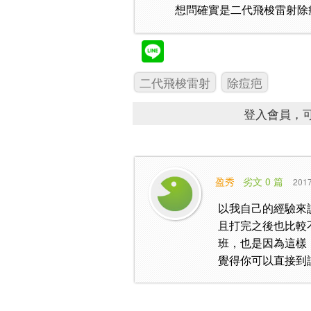
想問確實是二代飛梭雷射除
二代飛梭雷射
除痘疤
登入會員，可
盈秀
劣文 0 篇
2017
以我自己的經驗來
且打完之後也比較
班，也是因為這樣
覺得你可以直接到