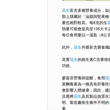
花生
富含多種營養成分，如
類上隸屬於「油脂與堅果種
量也相對較高。每8克的生
熱量可能會提高至135大
每日食用量以一湯匙（8公克
此外，
花生
外膜富含膳食纖
其實
花生
的維生素C含量很
功效。
廖嘉音營養師提醒，食用
花
黃麴毒素為一種具有肝毒性
會影響人體健康；因此，建
且應將
花生
及其製品放置在
明、製造廠衛生條件不明的
素。