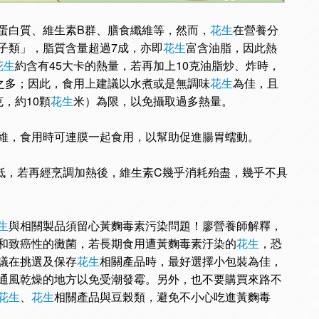
蛋白質、維生素B群、膳食纖維等，然而，
花生
在營養分
子類」，脂質含量超過7成，亦即
花生
富含油脂，因此熱
花生
約含有45大卡的熱量，若再加上10克油脂炒、炸時，
卡之多；因此，食用上建議以水煮或是無調味
花生
為佳，且
，約10顆
花生
米）為限，以免攝取過多熱量。
維，食用時可連膜一起食用，以幫助促進腸胃蠕動。
低，若再經烹調加熱後，維生素C幾乎消耗殆盡，幾乎不具
生
與相關製品須留心黃麴毒素污染問題！廖營養師解釋，
和致癌性的黴菌，若長期食用遭黃麴毒素汙染的
花生
，恐
議在挑選及保存
花生
相關產品時，最好選擇小包裝為佳，
通風乾燥的地方以免受潮發霉。另外，也不要購買來路不
花生
、
花生
相關產品與豆榖類，避免不小心吃進黃麴毒