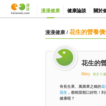
漫漫健康
健康論談
關於
花生的營養價
漫漫健康
/
花生的營
Mary
劣文 0 
有長生果、萬壽果之稱的
花
花生
，都相當順口好吃！到
健康呢？