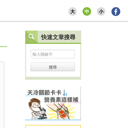
大
中
小
快速文章搜尋
搜尋