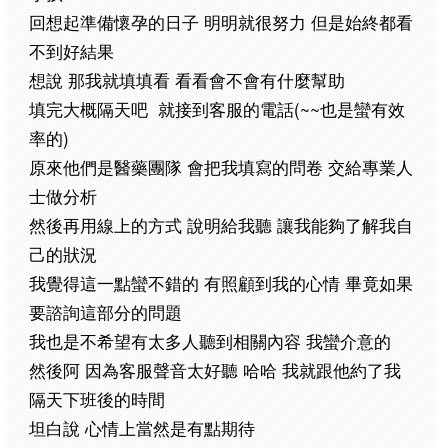
回想起準備懷孕的日子
明明就很努力
但是始終都看
不到好結果
想說
那我就填填看
看看會不會有什麼幫助
(~~
填完大概隔天吧
就接到客服的電話
也是蠻有效
)
率的
原來他們是醫藥團隊
會把我填寫的問卷
交給專業人
士做分析
然後再用線上的方式
說明給我聽
讓我能夠了解我自
己的狀況
我覺得這一點蠻不錯的
有照顧到我的心情
畢竟如果
要諮詢這部分的問題
我也是不希望有太多人聽到相關內容
我蠻介意的
然後阿
因為客服聲音太好聽
哈哈
我就跟他約了我
隔天下班後的時間
坦白說
心情上當然是有點期待