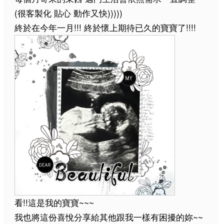
(
)))))
很客製化
貼心
動作又快
!!!
!!!!
終於在今年一月
終於懷上期待已久的寶寶了
!!
~~~
看
這是我的寶寶
~~
我也將這份喜悅分享給其他跟我一樣有困擾的妳