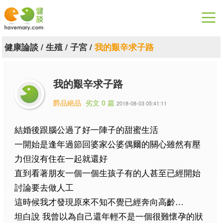
漫漫健康
健康論談
/
生殖
/
子宮
/
我的艱辛求子路
健康論談
我的艱辛求子路
關於健談
爵品絕品
劣文 0 篇
2018-08-03 05:41:11
聯絡我們
結婚後跟腦公過了好一陣子的甜蜜生活
下載專區
一開始是逢年過節回婆家
公婆偶爾的關心
雖然有壓
力
但沒有住在一起就還好
直到看著朋友一個一個生孩子
有的人甚至已經開始
討論要去做人工
…
這時候我才發現
原來不知不覺已經奔向高齡
坦白說
我曾以為自己還年輕不是一個很難懷孕的狀