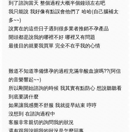
到了諮詢當天
整個過程大概半個鐘頭左右吧
(
我只能說
我好像有點誤會他們了
哈哈
自己腦補太
~~)
多
說實在的這些日子遇到很多業者推銷不孕產品
開頭都是說我的哪裡不好
哪裡又有問題
最後目的就要我買單
完全不在乎我的心情
??(
難道不知道準備懷孕的過程充滿辛酸血淚嗎
阿信
~~)
的音樂響起
所以剛開始諮詢的時候
我其實有點防心
想說聽聽看
到底要講什麼
如果讓我感覺不舒服
我就提早結束
哼哼
沒想到
在諮詢過程中
客服非常親切的詢問我的狀況
還有跟我說明我的狀況是怎麼回事