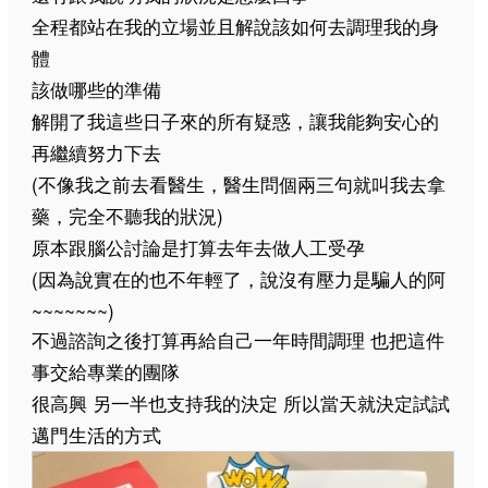
全程都站在我的立場並且解說該如何去調理我的身
體
該做哪些的準備
解開了我這些日子來的所有疑惑，讓我能夠安心的
再繼續努力下去
(
不像我之前去看醫生，醫生問個兩三句就叫我去拿
)
藥，完全不聽我的狀況
原本跟腦公討論是打算去年去做人工受孕
(
因為說實在的也不年輕了，說沒有壓力是騙人的阿
~~~~~~~)
不過諮詢之後打算再給自己一年時間調理
也把這件
事交給專業的團隊
很高興
另一半也支持我的決定
所以當天就決定試試
邁門生活的方式