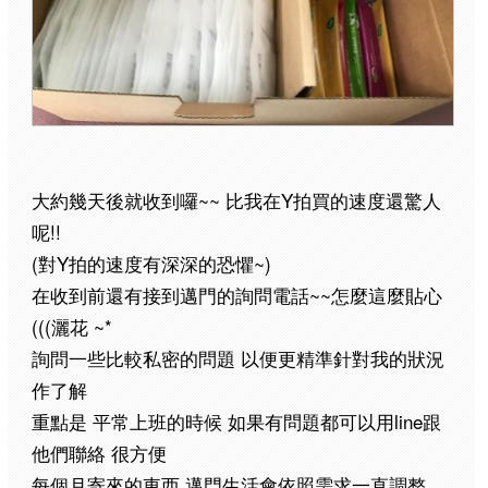
~~
Y
大約幾天後就收到囉
比我在
拍買的速度還驚人
!!
呢
(
Y
~)
對
拍的速度有深深的恐懼
~~
在收到前還有接到邁門的詢問電話
怎麼這麼貼心
(((
~*
灑花
詢問一些比較私密的問題
以便更精準針對我的狀況
作了解
line
重點是
平常上班的時候
如果有問題都可以用
跟
他們聯絡
很方便
每個月寄來的東西
邁門生活會依照需求一直調整