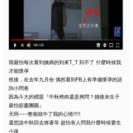
T_T
我最怕每次看到姨媽的到來
到不了
什麼時候我
才能懷孕
FB
然後，在去年九月份
偶然看到
上有準備懷孕的諮
詢小問卷
因為斗大的標題『中秋烤肉還是拷問？婚後未生子
最怕節慶團圓』
~~~
!!!!!
天阿
整個就中了我的心情
還想說中秋回去挫著等
超怕有人問我什麼時候要生
小孩