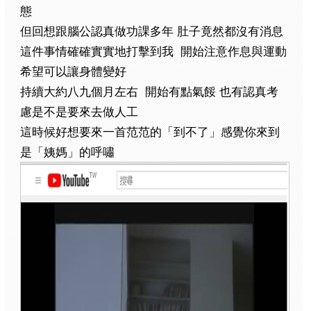
態
但回想跟腦公認真做功課多年
肚子竟然都沒有消息
這件事情確確實實地打擊到我
開始注意作息與運動
希望可以讓身體變好
持續大約八九個月左右
開始有點氣餒
也有認真考
慮是不是要來去做人工
這時候好想要來一首范范的「到不了」
感覺你來到
是「姨媽」的呼嘯