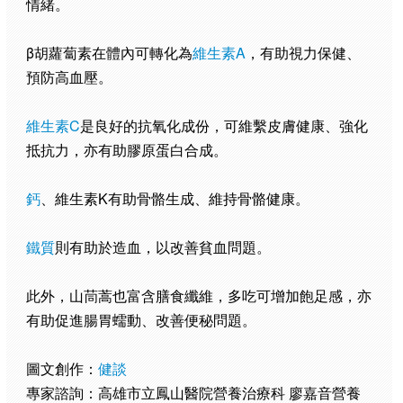
情緒。
β胡蘿蔔素在體內可轉化為
維生素A
，有助視力保健、
預防高血壓。
維生素C
是良好的抗氧化成份，可維繫皮膚健康、強化
抵抗力，亦有助膠原蛋白合成。
鈣
、維生素K有助骨骼生成、維持骨骼健康。
鐵質
則有助於造血，以改善貧血問題。
此外，山茼蒿也富含膳食纖維，多吃可增加飽足感，亦
有助促進腸胃蠕動、改善便秘問題。
圖文創作：
健談
專家諮詢：高雄市立鳳山醫院營養治療科 廖嘉音營養